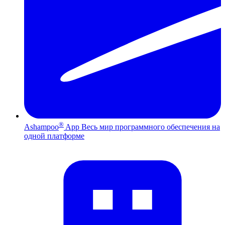
®
Ashampoo
App
Весь мир программного обеспечения на
одной платформе