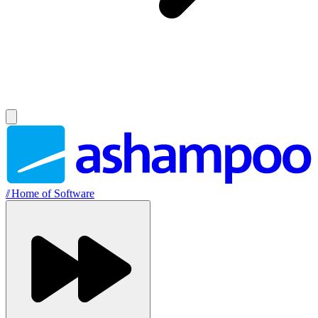
//
Home of Software