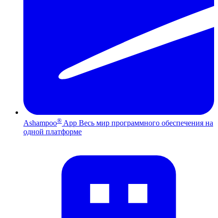
®
Ashampoo
App
Весь мир программного обеспечения на
одной платформе