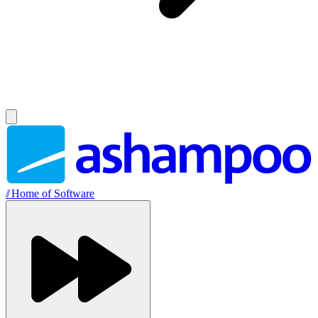
//
Home of Software