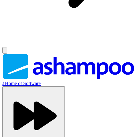
//
Home of Software