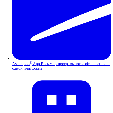
®
Ashampoo
App
Весь мир программного обеспечения на
одной платформе