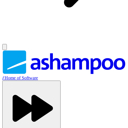
//
Home of Software