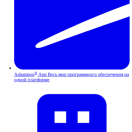
®
Ashampoo
App
Весь мир программного обеспечения на
одной платформе