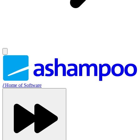
//
Home of Software