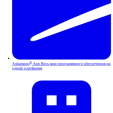
®
Ashampoo
App
Весь мир программного обеспечения на
одной платформе