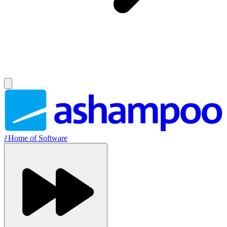
//
Home of Software