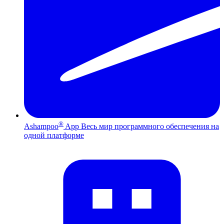
®
Ashampoo
App
Весь мир программного обеспечения на
одной платформе