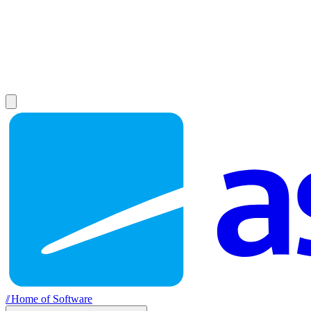
//
Home of Software