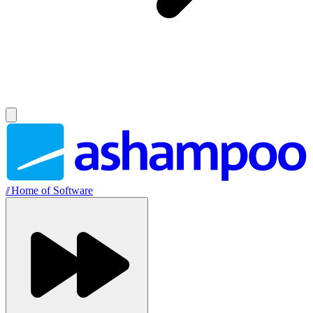
//
Home of Software