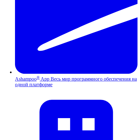
®
Ashampoo
App
Весь мир программного обеспечения на
одной платформе