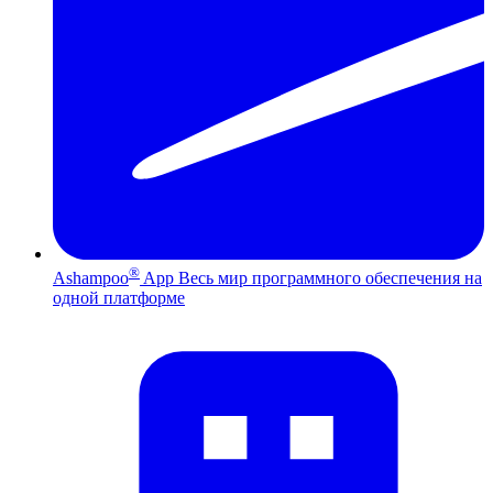
®
Ashampoo
App
Весь мир программного обеспечения на
одной платформе