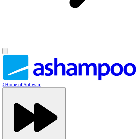
//
Home of Software