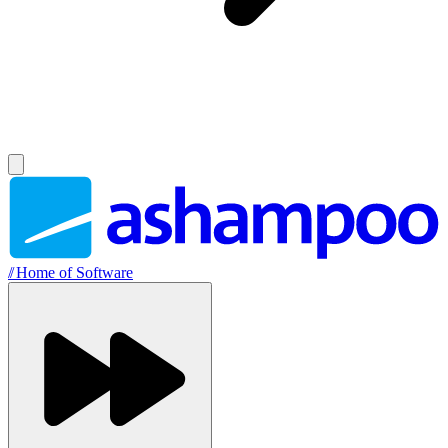
//
Home of Software