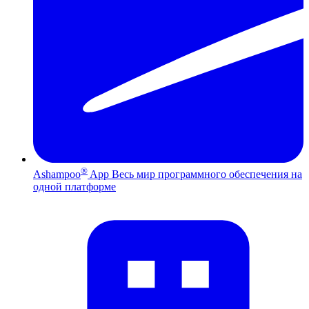
®
Ashampoo
App
Весь мир программного обеспечения на
одной платформе