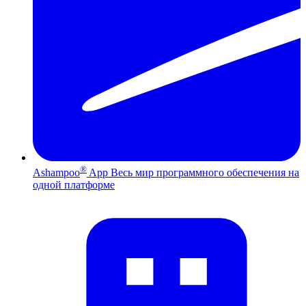
®
Ashampoo
App
Весь мир программного обеспечения на
одной платформе