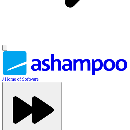
//
Home of Software