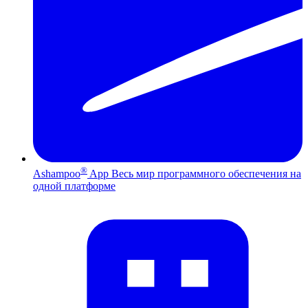
®
Ashampoo
App
Весь мир программного обеспечения на
одной платформе