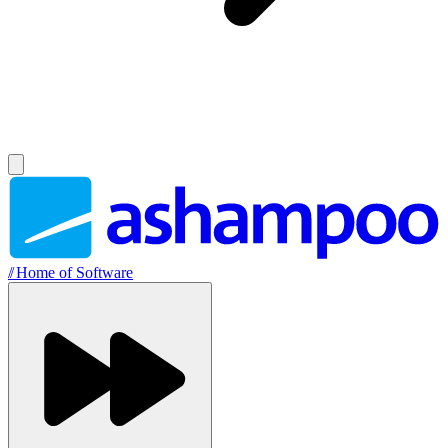
//
Home of Software