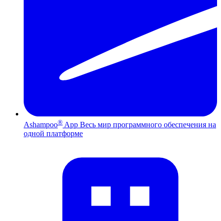
®
Ashampoo
App
Весь мир программного обеспечения на
одной платформе