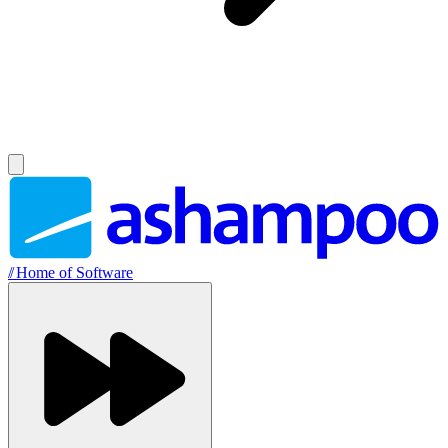
//
Home of Software