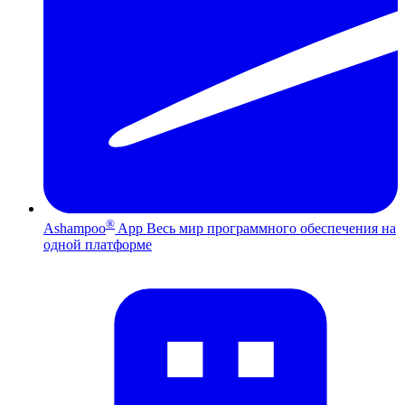
®
Ashampoo
App
Весь мир программного обеспечения на
одной платформе