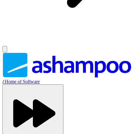
//
Home of Software