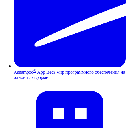
®
Ashampoo
App
Весь мир программного обеспечения на
одной платформе