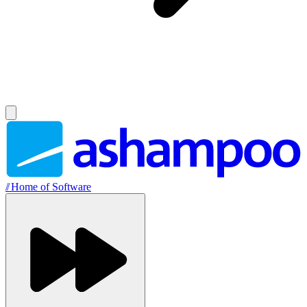
//
Home of Software