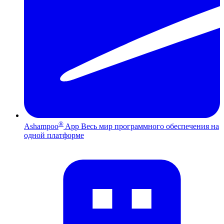
®
Ashampoo
App
Весь мир программного обеспечения на
одной платформе