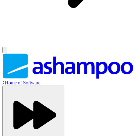
//
Home of Software