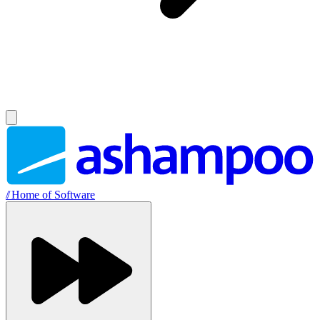
//
Home of Software