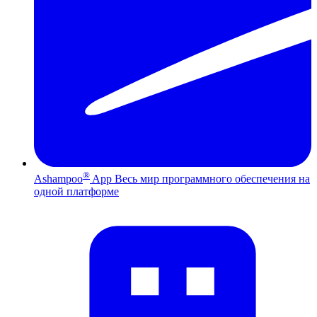
®
Ashampoo
App
Весь мир программного обеспечения на
одной платформе