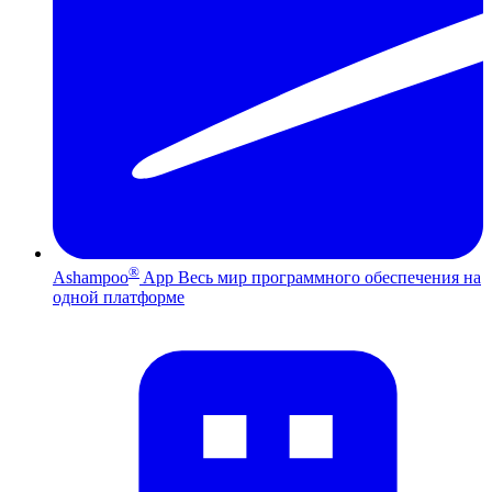
®
Ashampoo
App
Весь мир программного обеспечения на
одной платформе