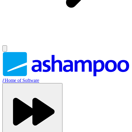
//
Home of Software