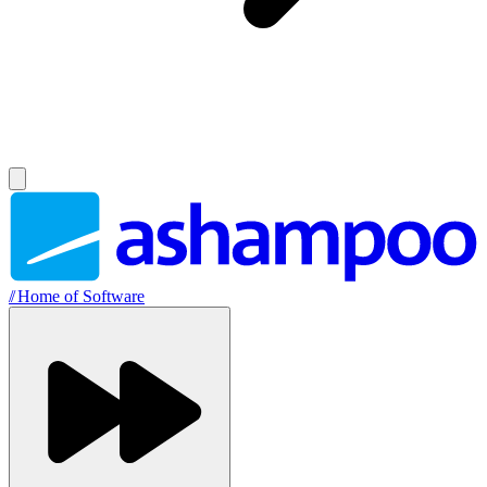
//
Home of Software