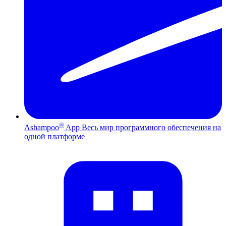
®
Ashampoo
App
Весь мир программного обеспечения на
одной платформе