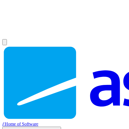
//
Home of Software