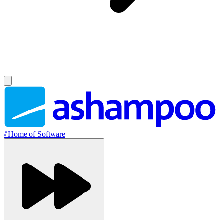
//
Home of Software