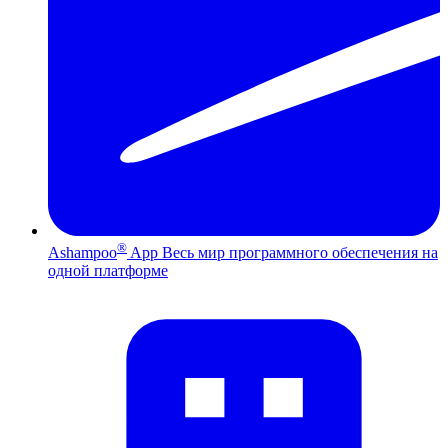
®
Ashampoo
App
Весь мир программного обеспечения на
одной платформе