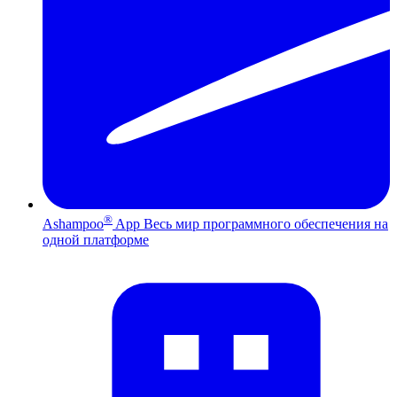
®
Ashampoo
App
Весь мир программного обеспечения на
одной платформе