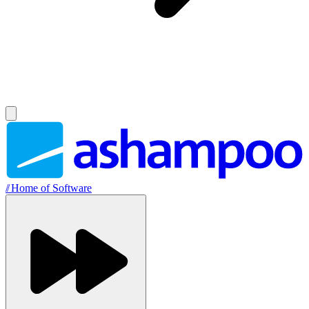
//
Home of Software