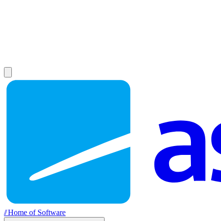
//
Home of Software