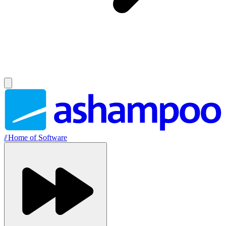
//
Home of Software