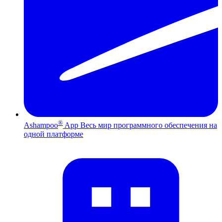
®
Ashampoo
App
Весь мир программного обеспечения на
одной платформе