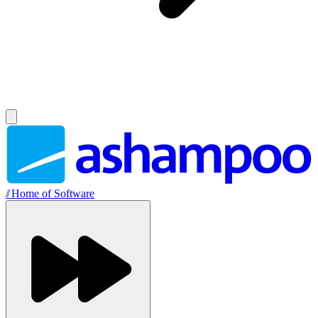
//
Home of Software