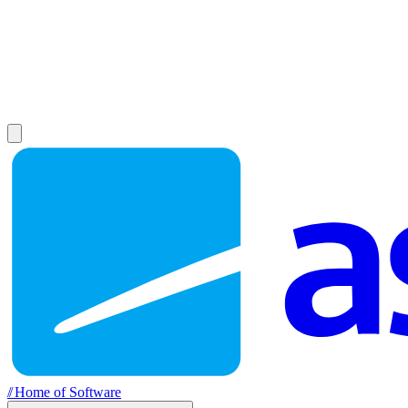
//
Home of Software