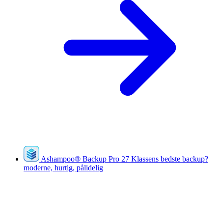
Ashampoo
®
Backup Pro 27
Klassens bedste backup?
moderne, hurtig, pålidelig