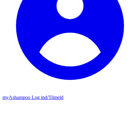
my
Ashampoo
Log ind
/
Tilmeld