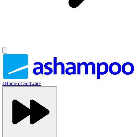
//
Home of Software