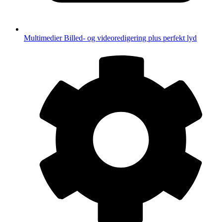
Multimedier
Billed- og videoredigering plus perfekt lyd