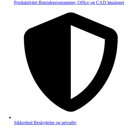
Produktivitet
Brændeprogrammer, Office og CAD løsninger
Sikkerhed
Beskyttelse og privatliv