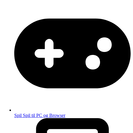
Spil
Spil til PC og Browser