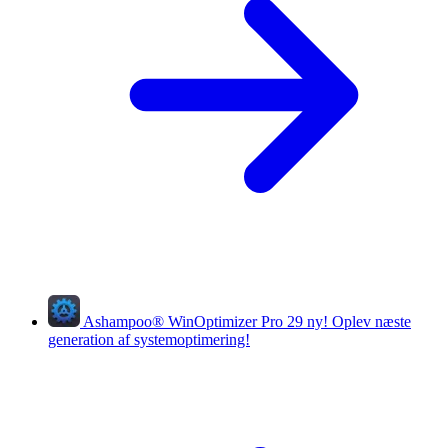
Ashampoo
®
WinOptimizer Pro 29
ny!
Oplev næste
generation af systemoptimering!