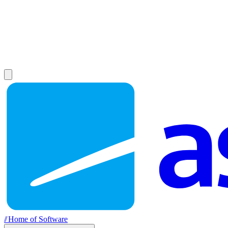
//
Home of Software