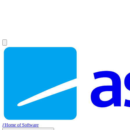
//
Home of Software