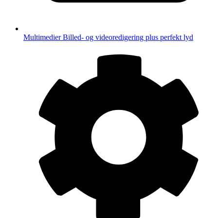
Multimedier
Billed- og videoredigering plus perfekt lyd