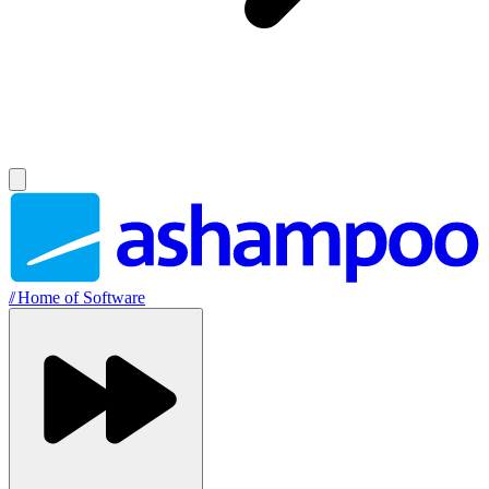
//
Home of Software