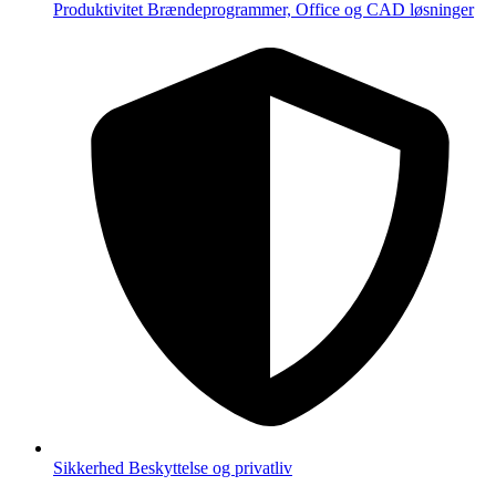
Produktivitet
Brændeprogrammer, Office og CAD løsninger
Sikkerhed
Beskyttelse og privatliv