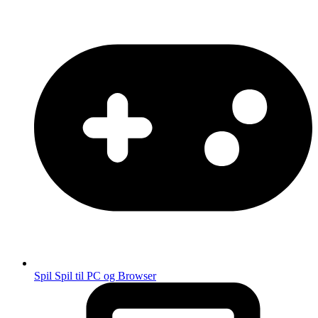
Spil
Spil til PC og Browser