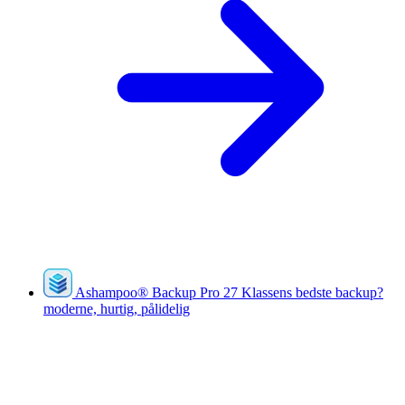
Ashampoo
®
Backup Pro 27
Klassens bedste backup?
moderne, hurtig, pålidelig