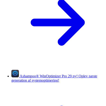
Ashampoo
®
WinOptimizer Pro 29
ny!
Oplev næste
generation af systemoptimering!