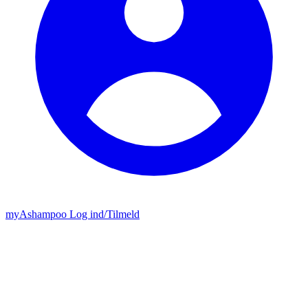
my
Ashampoo
Log ind
/
Tilmeld