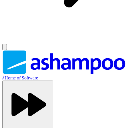
//
Home of Software