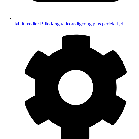
Multimedier
Billed- og videoredigering plus perfekt lyd