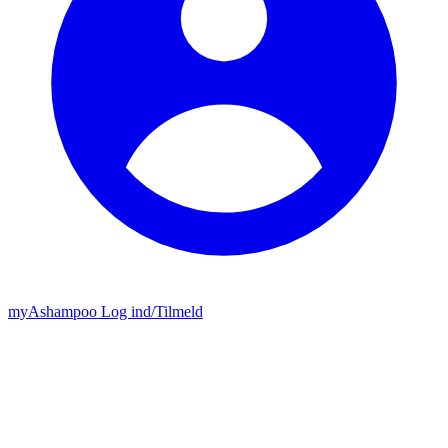
my
Ashampoo
Log ind
/
Tilmeld