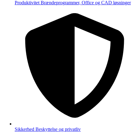
Produktivitet
Brændeprogrammer, Office og CAD løsninger
Sikkerhed
Beskyttelse og privatliv