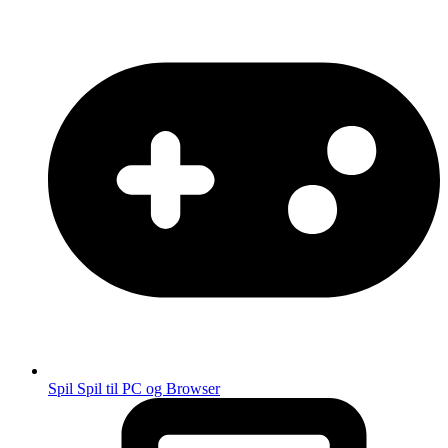
Spil
Spil til PC og Browser