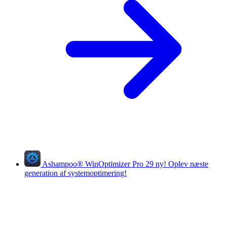
Ashampoo
®
WinOptimizer Pro 29
ny!
Oplev næste
generation af systemoptimering!