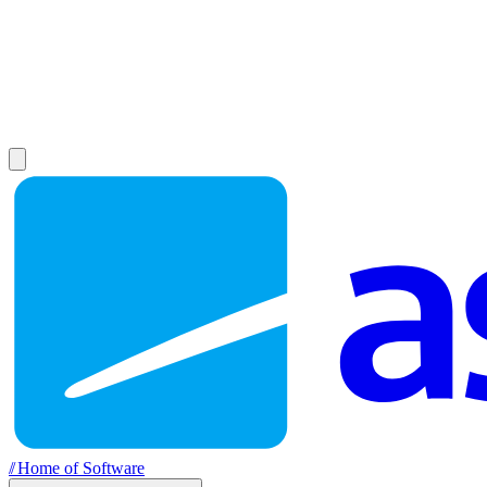
//
Home of Software