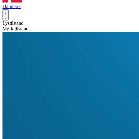
Danmark
Lystilstand
Mørk tilstand