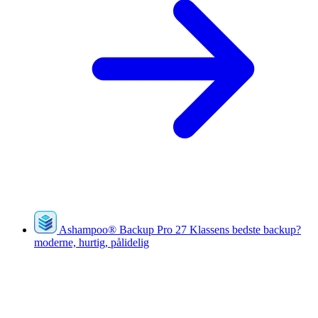
Ashampoo
®
Backup Pro 27
Klassens bedste backup?
moderne, hurtig, pålidelig