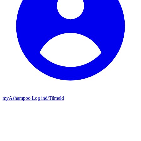
my
Ashampoo
Log ind
/
Tilmeld