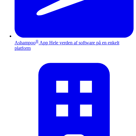
®
Ashampoo
App
Hele verden af software på en enkelt
platform