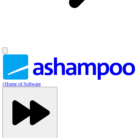
//
Home of Software