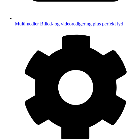
Multimedier
Billed- og videoredigering plus perfekt lyd