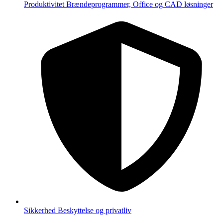
Produktivitet
Brændeprogrammer, Office og CAD løsninger
Sikkerhed
Beskyttelse og privatliv