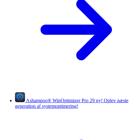
Ashampoo
®
WinOptimizer Pro 29
ny!
Oplev næste
generation af systemoptimering!