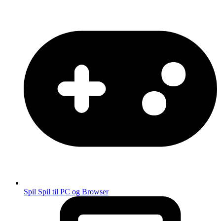
Spil
Spil til PC og Browser