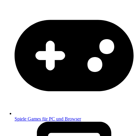
Spiele
Games für PC und Browser