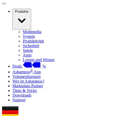
Produkte
Multimedia
System
Produktivität
Sicherheit
Spiele
Apps
Lernen und Wissen
Deals
%
®
Ashampoo
App
Volumenlizenzen
Wer ist Ashampoo?
Marktplatz-Partner
Tipps & Tricks
Downloads
Support