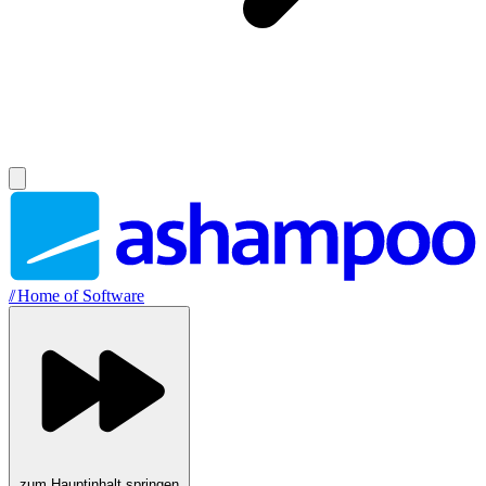
//
Home of Software
zum Hauptinhalt springen