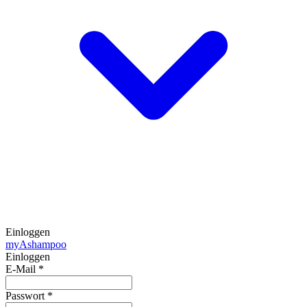
Einloggen
my
Ashampoo
Einloggen
E-Mail
*
Passwort
*