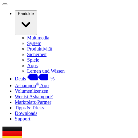
Produkte
Multimedia
System
Produktivität
Sicherheit
Spiele
Apps
Lernen und Wissen
Deals
%
®
Ashampoo
App
Volumenlizenzen
Wer ist Ashampoo?
Marktplatz-Partner
Tipps & Tricks
Downloads
Support