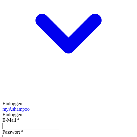
Einloggen
my
Ashampoo
Einloggen
E-Mail
*
Passwort
*