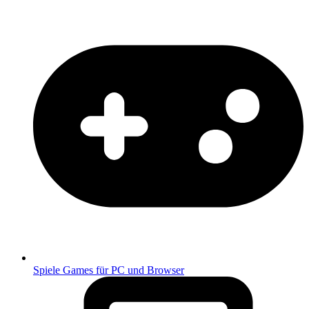
Spiele
Games für PC und Browser