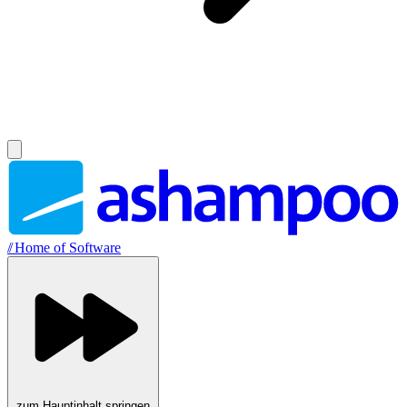
//
Home of Software
zum Hauptinhalt springen