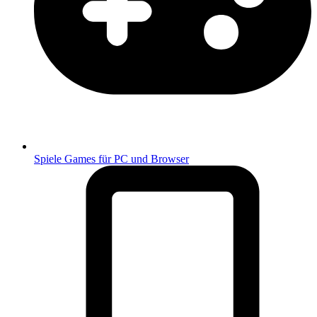
Spiele
Games für PC und Browser