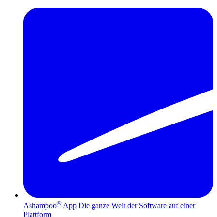
®
Ashampoo
App
Die ganze Welt der Software auf einer
Plattform