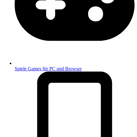
Spiele
Games für PC und Browser