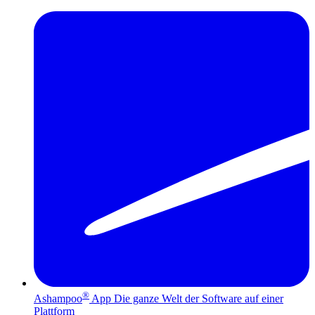
®
Ashampoo
App
Die ganze Welt der Software auf einer
Plattform