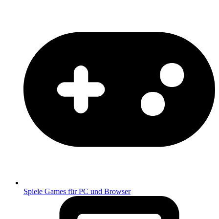
Spiele
Games für PC und Browser