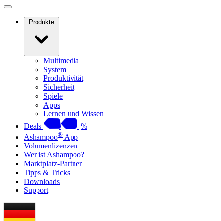
Produkte
Multimedia
System
Produktivität
Sicherheit
Spiele
Apps
Lernen und Wissen
Deals
%
®
Ashampoo
App
Volumenlizenzen
Wer ist Ashampoo?
Marktplatz-Partner
Tipps & Tricks
Downloads
Support