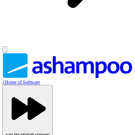
//
Home of Software
zum Hauptinhalt springen