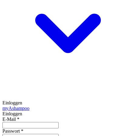
Einloggen
my
Ashampoo
Einloggen
E-Mail
*
Passwort
*