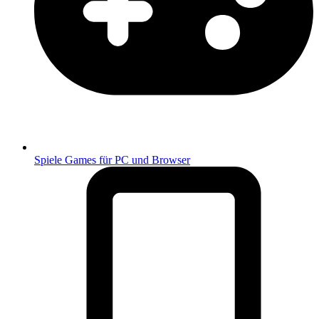
Spiele
Games für PC und Browser