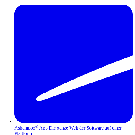
®
Ashampoo
App
Die ganze Welt der Software auf einer
Plattform