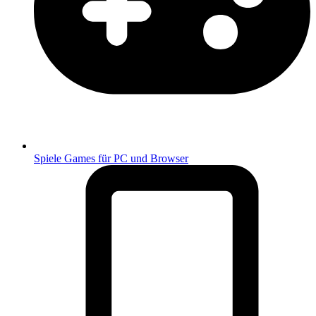
Spiele
Games für PC und Browser