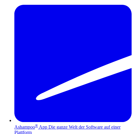
®
Ashampoo
App
Die ganze Welt der Software auf einer
Plattform