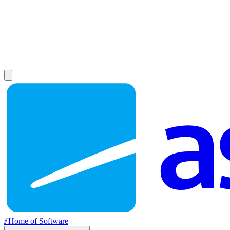
//
Home of Software