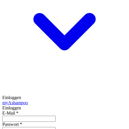
Einloggen
my
Ashampoo
Einloggen
E-Mail
*
Passwort
*