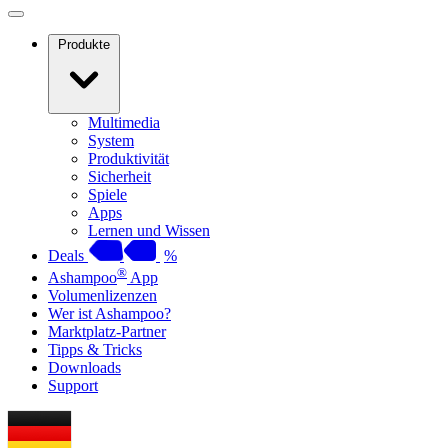
Produkte
Multimedia
System
Produktivität
Sicherheit
Spiele
Apps
Lernen und Wissen
Deals
%
®
Ashampoo
App
Volumenlizenzen
Wer ist Ashampoo?
Marktplatz-Partner
Tipps & Tricks
Downloads
Support