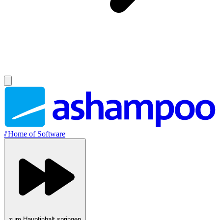
//
Home of Software
zum Hauptinhalt springen