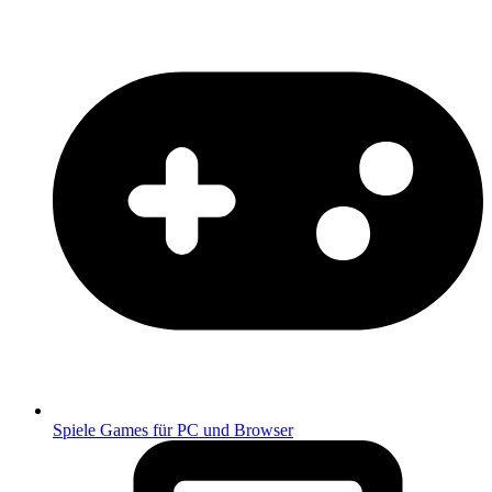
Spiele
Games für PC und Browser