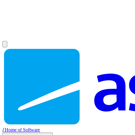
//
Home of Software