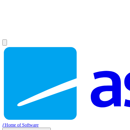
//
Home of Software