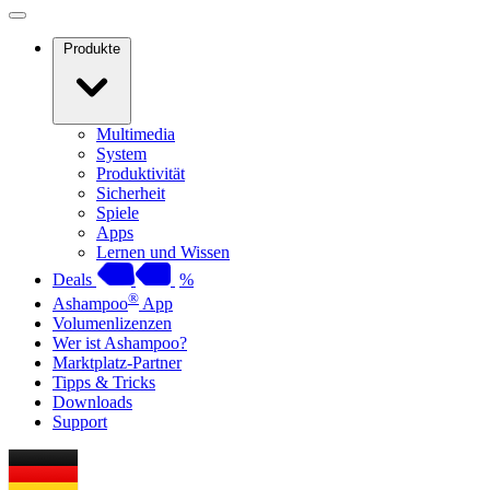
Produkte
Multimedia
System
Produktivität
Sicherheit
Spiele
Apps
Lernen und Wissen
Deals
%
®
Ashampoo
App
Volumenlizenzen
Wer ist Ashampoo?
Marktplatz-Partner
Tipps & Tricks
Downloads
Support