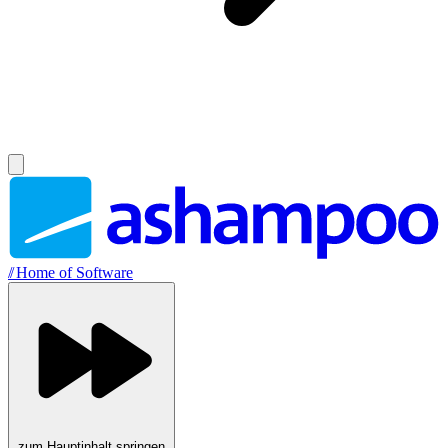
//
Home of Software
zum Hauptinhalt springen