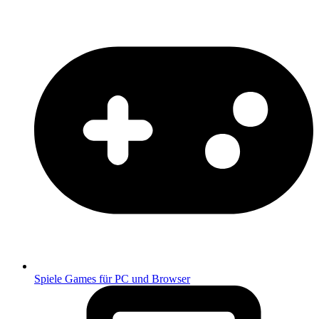
Spiele
Games für PC und Browser