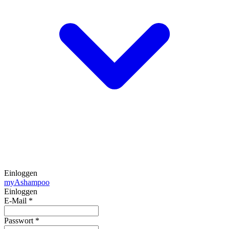
Einloggen
my
Ashampoo
Einloggen
E-Mail
*
Passwort
*