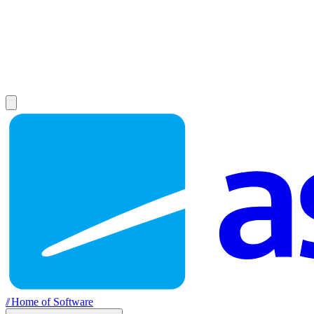
//
Home of Software