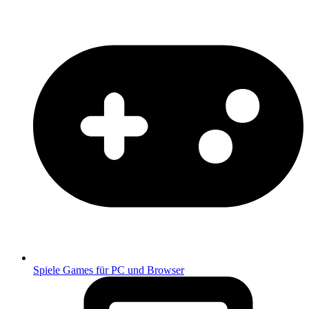
Spiele
Games für PC und Browser