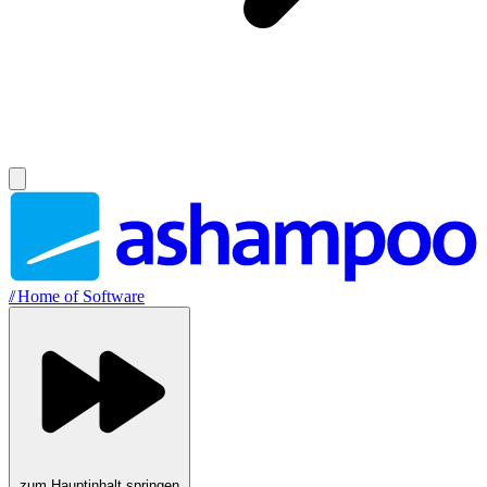
//
Home of Software
zum Hauptinhalt springen