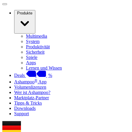
Produkte
Multimedia
System
Produktivität
Sicherheit
Spiele
Apps
Lernen und Wissen
Deals
%
®
Ashampoo
App
Volumenlizenzen
Wer ist Ashampoo?
Marktplatz-Partner
Tipps & Tricks
Downloads
Support