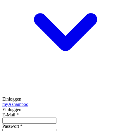
Einloggen
my
Ashampoo
Einloggen
E-Mail
*
Passwort
*