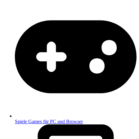
Spiele
Games für PC und Browser