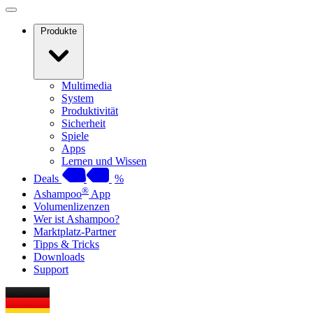
Produkte
Multimedia
System
Produktivität
Sicherheit
Spiele
Apps
Lernen und Wissen
Deals
%
®
Ashampoo
App
Volumenlizenzen
Wer ist Ashampoo?
Marktplatz-Partner
Tipps & Tricks
Downloads
Support