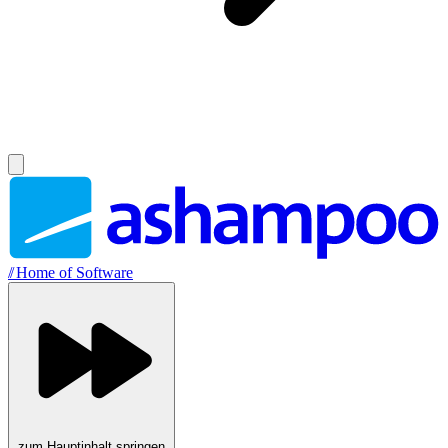
//
Home of Software
zum Hauptinhalt springen