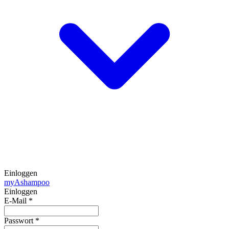
Einloggen
my
Ashampoo
Einloggen
E-Mail
*
Passwort
*