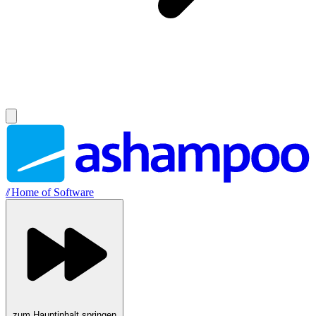
//
Home of Software
zum Hauptinhalt springen