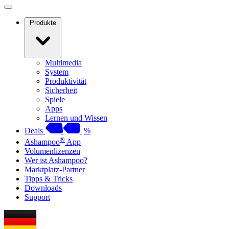
Produkte
Multimedia
System
Produktivität
Sicherheit
Spiele
Apps
Lernen und Wissen
Deals
%
®
Ashampoo
App
Volumenlizenzen
Wer ist Ashampoo?
Marktplatz-Partner
Tipps & Tricks
Downloads
Support