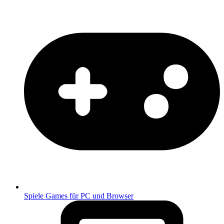
Spiele
Games für PC und Browser