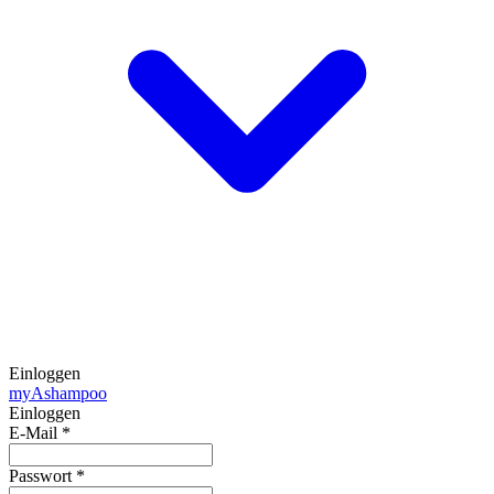
Einloggen
my
Ashampoo
Einloggen
E-Mail
*
Passwort
*