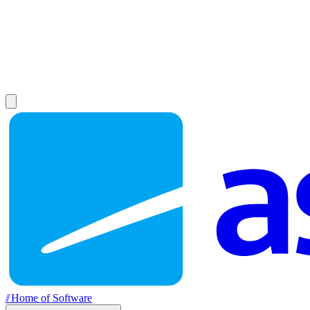
//
Home of Software